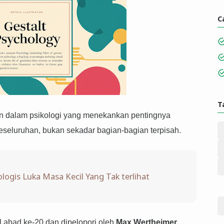
C
T
iran dalam psikologi yang menekankan pentingnya
eluruhan, bukan sekadar bagian-bagian terpisah.
ogis Luka Masa Kecil Yang Tak terlihat
l abad ke-20 dan dipelopori oleh
Max Wertheimer
,