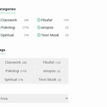
ategories
Classwork
Filsafat
20
12
Psikologi
sinopsis
110
2
Spiritual
Teori Musik
19
2
ags
Classwork
Filsafat
Psikologi
sinopsis
Spiritual
Teori Musik