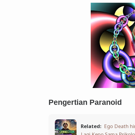
Pengertian Paranoid
Related:
Ego Death hi
Lagi Kepo Sama Psikolo