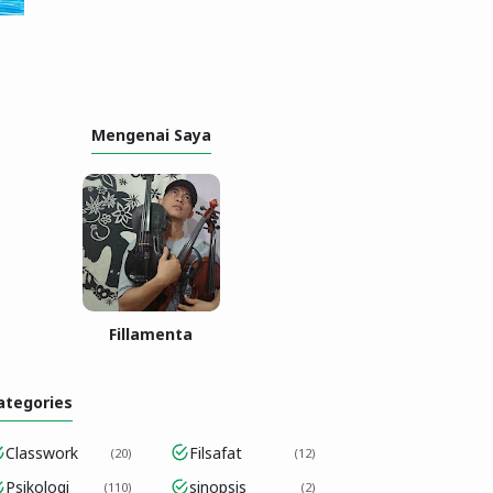
Mengenai Saya
Fillamenta
ategories
Classwork
Filsafat
20
12
Psikologi
sinopsis
110
2