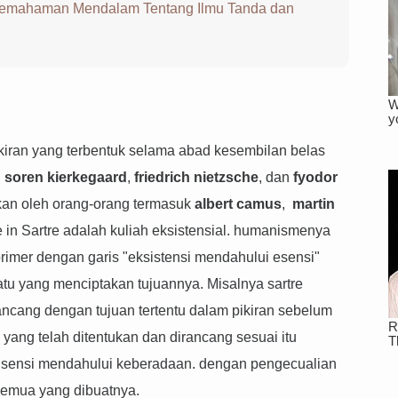
emahaman Mendalam Tentang Ilmu Tanda dan
ikiran yang terbentuk selama abad kesembilan belas
i
soren kierkegaard
,
friedrich nietzsche
, dan
fyodor
kan oleh orang-orang termasuk
albert camus
,
martin
 in Sartre adalah kuliah eksistensial. humanismenya
 primer dengan garis "eksistensi mendahului esensi"
suatu yang menciptakan tujuannya. Misalnya sartre
ancang dengan tujuan tertentu dalam pikiran sebelum
 yang telah ditentukan dan dirancang sesuai itu
Esensi mendahului keberadaan. dengan pengecualian
semua yang dibuatnya.