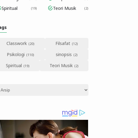
Spiritual
Teori Musik
19
2
ags
Classwork
Filsafat
Psikologi
sinopsis
Spiritual
Teori Musik