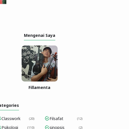
Mengenai Saya
Fillamenta
ategories
Classwork
Filsafat
20
12
Psikologi
sinopsis
110
2