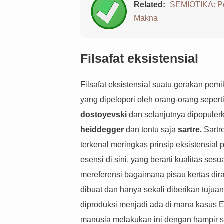
Related:
SEMIOTIKA: P
Makna
Filsafat eksistensial
Filsafat eksistensial suatu gerakan pem
yang dipelopori oleh orang-orang sepert
dostoyevski
dan selanjutnya dipopuler
heiddegger
dan tentu saja
sartre.
Sartre
terkenal meringkas prinsip eksistensial
esensi di sini, yang berarti kualitas se
mereferensi bagaimana pisau kertas dir
dibuat dan hanya sekali diberikan tujuan
diproduksi menjadi ada di mana kasus 
manusia melakukan ini dengan hampir 